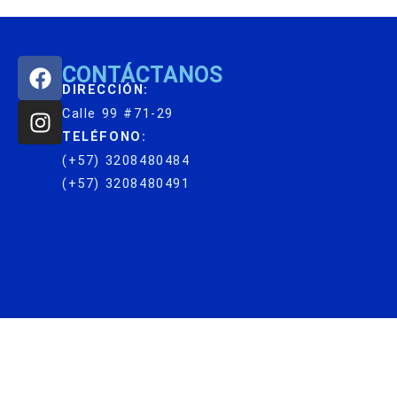
F
I
CONTÁCTANOS
a
n
DIRECCIÓN:
c
s
Calle 99 #71-29
e
t
TELÉFONO:
b
a
(+57) 3208480484
o
g
(+57) 3208480491
o
r
k
a
m